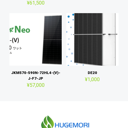
¥
61,500
JKM570-590N-72HL4-(V)-
DE20
J-F7-JP
¥
1,000
¥
57,000