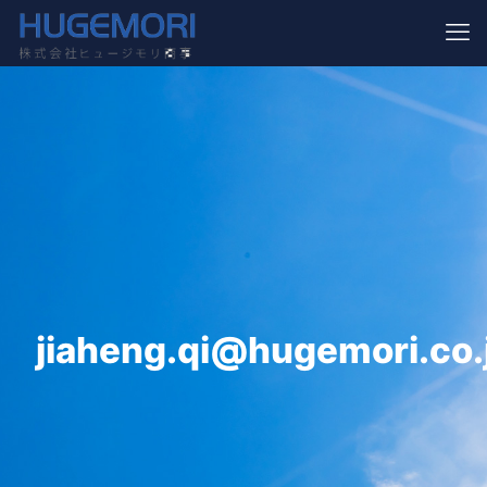
jiaheng.qi@hugemori.co.